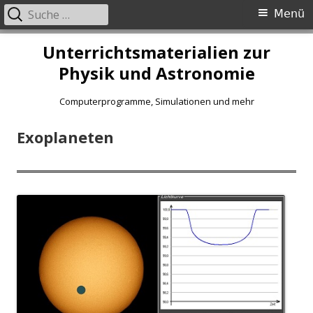
Suche
Primäres
Menü
nach:
Menü
Springe
Unterrichtsmaterialien zur
zum
Physik und Astronomie
Inhalt
Computerprogramme, Simulationen und mehr
Exoplaneten