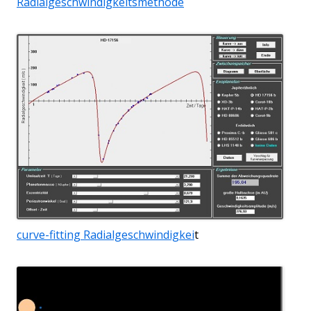
Radialgeschwindigkeitsmethode
curve-fitting Radialgeschwindigkei
t