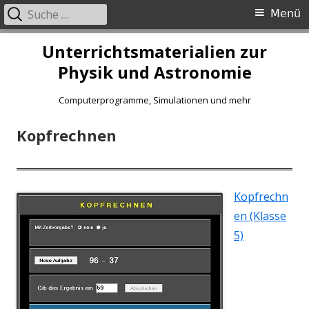
Suche
Primäres
Menü
nach:
Menü
Springe
Unterrichtsmaterialien zur
zum
Physik und Astronomie
Inhalt
Computerprogramme, Simulationen und mehr
Kopfrechnen
Kopfrechn
en (Klasse
5)