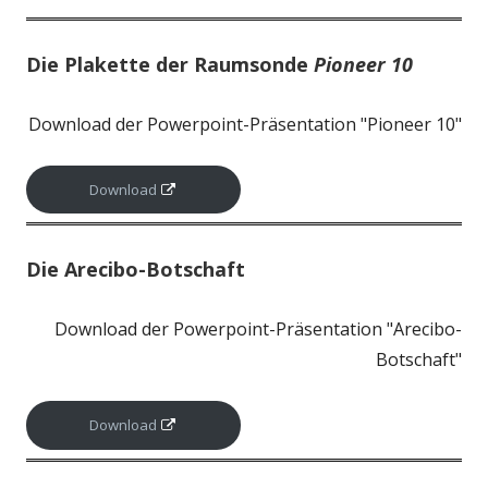
Die Plakette der Raumsonde
Pioneer 10
Download der Powerpoint-Präsentation "Pioneer 10"
I
Download
n
n
e
Die Arecibo-Botschaft
u
e
Download der Powerpoint-Präsentation "Arecibo-
m
Botschaft"
F
e
n
I
Download
s
n
t
n