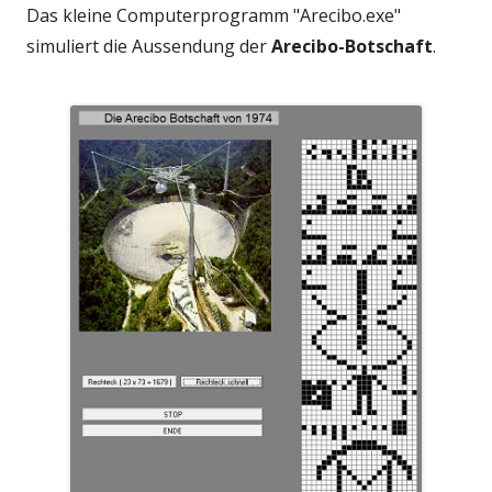
e
e
Das kleine Computerprogramm "Arecibo.exe"
r
u
simuliert die Aussendung der
Arecibo-Botschaft
.
ö
e
f
m
f
F
n
e
e
n
n
s
t
e
r
ö
f
f
n
e
n