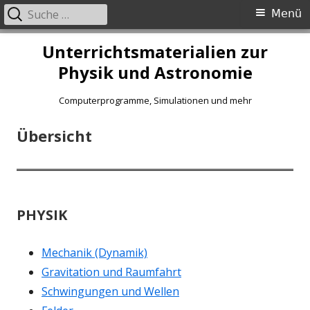
Suche
Primäres
Menü
nach:
Menü
Springe
Unterrichtsmaterialien zur
zum
Physik und Astronomie
Inhalt
Computerprogramme, Simulationen und mehr
Übersicht
PHYSIK
Mechanik (Dynamik)
Gravitation und Raumfahrt
Schwingungen und Wellen