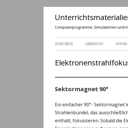
Springe
Unterrichtsmateriali
zum
Inhalt
Computerprogramme, Simulationen und 
Primäres
STARTSEITE
ÜBERSICHT
PHYSIK
Menü
MECHA
Elektronenstrahlfoku
GRAV
SCHW
Sektormagnet 90°
FELD
Ein einfacher 90°- Sektormagnet 
LADU
Strahlenbündel, das ausschließli
TEIL
enthält, fokussieren. Sobald die 
ELEK