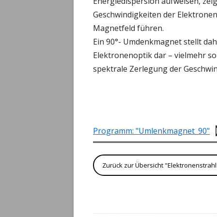
Energiedispersion aufweisen, zeigt
Geschwindigkeiten der Elektrone
GEOM
Magnetfeld führen.
Ein 90°- Umdenkmagnet stellt dah
WELL
Elektronenoptik dar – vielmehr so
QUAN
spektrale Zerlegung der Geschwin
ATOM
KERN
RELAT
Programm: "Umlenkmagnet_90"
Zurück zur Übersicht "Elektronenstrah