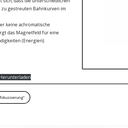
 sich, dass die unterschiedlichen
LINKS
n zu gestreuten Bahnkurven im
ETRISCHE OPTIK
EXPANSION DES WELTALLS
er keine achromatische
ENOPTIK
rgt das Magnetfeld für eine
TENPHYSIK
digkeiten (Energien).
PHYSIK
PHYSIK
IVITÄTSTHEORIE
Herunterladen
lfokussierung"