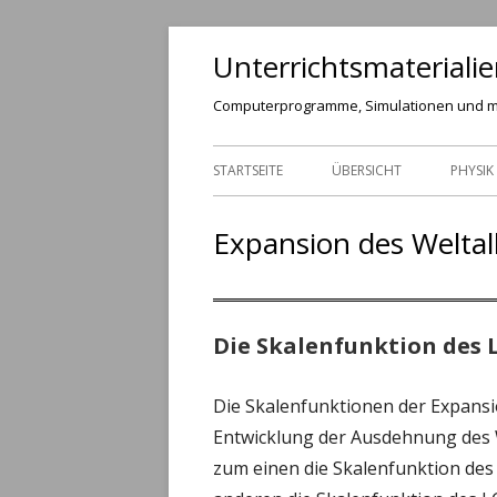
Springe
Unterrichtsmateriali
zum
Inhalt
Computerprogramme, Simulationen und 
Primäres
STARTSEITE
ÜBERSICHT
PHYSIK
Menü
MECHA
Expansion des Weltal
GRAV
SCHW
Die Skalenfunktion des
FELD
Die Skalenfunktionen der Expansio
LADU
Entwicklung der Ausdehnung des W
TEIL
zum einen die Skalenfunktion des 
ELEK