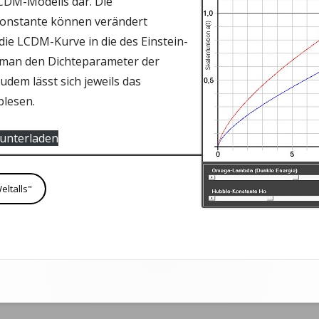
CDM-Modells dar. Die
LINKS
konstante können verändert
ETRISCHE OPTIK
EXPANSION DES WELTALLS
 die LCDM-Kurve in die des Einstein-
 man den Dichteparameter der
ENOPTIK
udem lässt sich jeweils das
TENPHYSIK
blesen.
PHYSIK
unterladen
PHYSIK
IVITÄTSTHEORIE
eltalls"