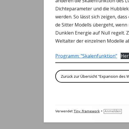
anderen die Skalenfunktion des L
Dichteparameter und die Hubble
GEOM
werden. So lässt sich zeigen, dass
de Sitter Modells übergeht, wenn
WELL
Dunklen Energie auf Null regelt. Z
QUAN
Weltalter der einzelnen Modelle a
ATOM
Programm: "Skalenfunktion"
Her
KERN
RELAT
Zurück zur Übersicht "Expansion des W
Footer
Verwendet
Tiny Framework
•
Anmelden
Inhalt