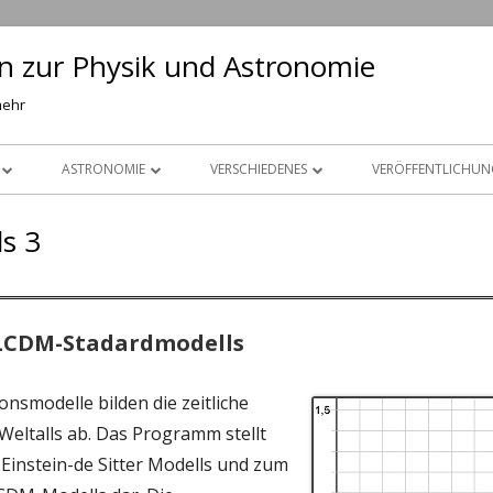
en zur Physik und Astronomie
mehr
ASTRONOMIE
VERSCHIEDENES
VERÖFFENTLICHUN
NIK (DYNAMIK)
EXOPLANETEN
FRAKTALE GEOMETRIE
ls 3
ITATION UND RAUMFAHRT
SONNE, STERNE
WACHSTUM, ZERFALL UND
POPULATIONSDYNAMIK
INGUNGEN UND WELLEN
DOPPELSTERNE
ZAHL PI
 LCDM-Stadardmodells
ER
PULSARE
KOPFRECHNEN
nsmodelle bilden die zeitliche
NGEN IN FELDERN
SCHWARZE LÖCHER
SETI
eltalls ab. Das Programm stellt
CHENBESCHLEUNIGER
DUNKLE MATERIE
Einstein-de Sitter Modells und zum
LEHRERPREIS DER DPG
TRONENSTRAHLFOKUSSIERUNG
GRAVITATIONSLINSEN