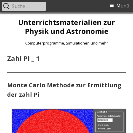
Suche
Primäres
Menü
nach:
Menü
Springe
Unterrichtsmaterialien zur
zum
Physik und Astronomie
Inhalt
Computerprogramme, Simulationen und mehr
Zahl Pi _ 1
Monte Carlo Methode zur Ermittlung
der zahl Pi