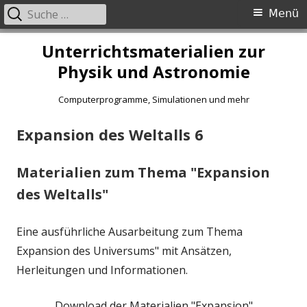
Suche
Primäres
Menü
nach:
Menü
Springe
Unterrichtsmaterialien zur
zum
Physik und Astronomie
Inhalt
Computerprogramme, Simulationen und mehr
Expansion des Weltalls 6
Materialien zum Thema "Expansion
des Weltalls"
Eine ausführliche Ausarbeitung zum Thema
Expansion des Universums" mit Ansätzen,
Herleitungen und Informationen.
Download der Materialien "Expansion"