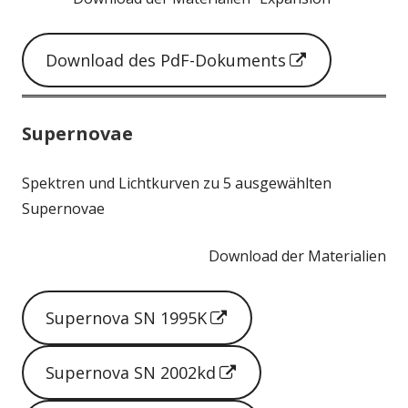
I
Download des PdF-Dokuments
n
n
Supernovae
e
u
Spektren und Lichtkurven zu 5 ausgewählten
e
Supernovae
m
Download der Materialien
F
e
I
Supernova SN 1995K
n
n
s
I
Supernova SN 2002kd
n
t
n
e