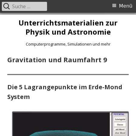
Suche
Primäres
Menü
nach:
Menü
Springe
Unterrichtsmaterialien zur
zum
Physik und Astronomie
Inhalt
Computerprogramme, Simulationen und mehr
Gravitation und Raumfahrt 9
Die 5 Lagrangepunkte im Erde-Mond
System