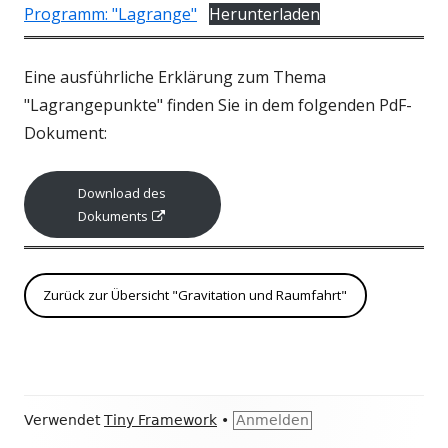
Programm: "Lagrange"
Herunterladen
Eine ausführliche Erklärung zum Thema
"Lagrangepunkte" finden Sie in dem folgenden PdF-
Dokument:
Download des
I
Dokuments
n
n
e
Zurück zur Übersicht "Gravitation und Raumfahrt"
u
e
m
F
e
Footer
Verwendet
Tiny Framework
•
Anmelden
n
Inhalt
s